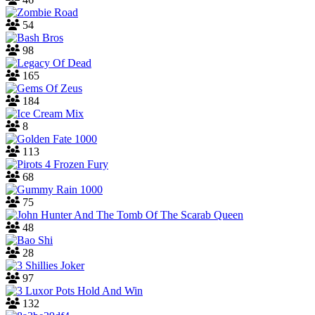
54
98
165
184
8
113
68
75
48
28
97
132