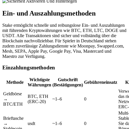
Ein- und Auszahlungsmethoden
Stake ermöglicht schnelle und reibungslose Ein- und Auszahlungen
mit führenden Kryptowährungen wie BTC, ETH, LTC, DOGE und
USDT. Alle Transaktionen sind sicher und vollständig über die
Blockchain nachvollziehbar. Für Spieler in Deutschland stehen
zudem zuverlässige Zahlungsdienste wie Moonpay, Swapped.com,
Mesh, SEPA, Apple Pay, Google Pay, Visa, Mastercard und
Maestro zur Verfügung.
Einzahlungsmethoden
Wichtigste
Gutschrift
Methode
Gebühreneinsatz
K
Währungen
(Bestätigungen)
Verwe
Geldbörse
BTC, ETH
das ri
→
~1–6
0
(ERC-20)
Netzw
BTC/ETH
ERC-
Multi
Brieftasche
Stabl
→
usdt
~1–6
0
Sie d
Stablecoin
Börse