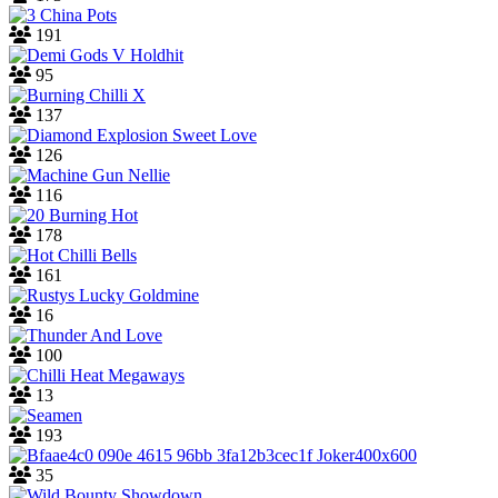
191
95
137
126
116
178
161
16
100
13
193
35