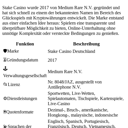
Stake Casino wurde 2017 von Medium Rare N.V. gegründet und
hat sich schnell zu einem der bekanntesten Namen im Bereich des
Glücksspiels mit Kryptowährungen entwickelt. Die Marke entstand
aus einer einfachen Idee heraus: Spielern eine transparente und
überprüfbare Möglichkeit zu bieten, Online-Unterhaltung ohne
unnötige Komplexität oder versteckte Bedingungen zu genießen.
Funktion
Beschreibung
🛡️Marke
Stake Casino Deutschland
⏳Gründungsdatum
2017
🕹️
Medium Rare N.V.
Verwaltungsgesellschaft
Nr. 8048/JAZ, ausgestellt von
📂Lizenz
Antillephone N.V.
Sportwetten, Live-Wetten,
⚙️Dienstleistungen
Spielautomaten, Tischspiele, Kartenspiele,
Live-Casino
Dezimal-, Bruch-, amerikanische,
🖲️Quotenformate
Hongkong-, malaysische, indonesische
Englisch, Spanisch, Portugiesisch,
💫Sprachen der
Französisch, Deutsch, Vietnamesisch,