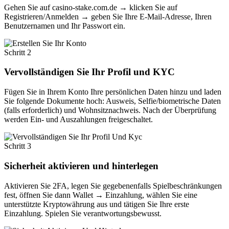
Gehen Sie auf casino-stake.com.de → klicken Sie auf
Registrieren/Anmelden → geben Sie Ihre E-Mail-Adresse, Ihren
Benutzernamen und Ihr Passwort ein.
Schritt 2
Vervollständigen Sie Ihr Profil und KYC
Fügen Sie in Ihrem Konto Ihre persönlichen Daten hinzu und laden
Sie folgende Dokumente hoch: Ausweis, Selfie/biometrische Daten
(falls erforderlich) und Wohnsitznachweis. Nach der Überprüfung
werden Ein- und Auszahlungen freigeschaltet.
Schritt 3
Sicherheit aktivieren und hinterlegen
Aktivieren Sie 2FA, legen Sie gegebenenfalls Spielbeschränkungen
fest, öffnen Sie dann Wallet → Einzahlung, wählen Sie eine
unterstützte Kryptowährung aus und tätigen Sie Ihre erste
Einzahlung. Spielen Sie verantwortungsbewusst.