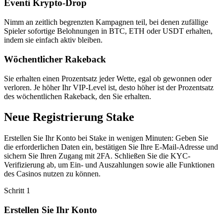
Eventi Krypto-Drop
Nimm an zeitlich begrenzten Kampagnen teil, bei denen zufällige
Spieler sofortige Belohnungen in BTC, ETH oder USDT erhalten,
indem sie einfach aktiv bleiben.
Wöchentlicher Rakeback
Sie erhalten einen Prozentsatz jeder Wette, egal ob gewonnen oder
verloren. Je höher Ihr VIP-Level ist, desto höher ist der Prozentsatz
des wöchentlichen Rakeback, den Sie erhalten.
Neue Registrierung Stake
Erstellen Sie Ihr Konto bei Stake in wenigen Minuten: Geben Sie
die erforderlichen Daten ein, bestätigen Sie Ihre E-Mail-Adresse und
sichern Sie Ihren Zugang mit 2FA. Schließen Sie die KYC-
Verifizierung ab, um Ein- und Auszahlungen sowie alle Funktionen
des Casinos nutzen zu können.
Schritt 1
Erstellen Sie Ihr Konto