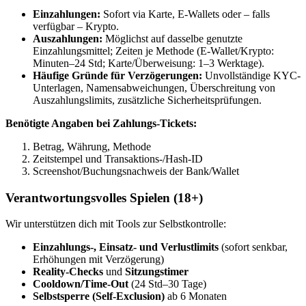
Einzahlungen:
Sofort via Karte, E-Wallets oder – falls
verfügbar – Krypto.
Auszahlungen:
Möglichst auf dasselbe genutzte
Einzahlungsmittel; Zeiten je Methode (E-Wallet/Krypto:
Minuten–24 Std; Karte/Überweisung: 1–3 Werktage).
Häufige Gründe für Verzögerungen:
Unvollständige KYC-
Unterlagen, Namensabweichungen, Überschreitung von
Auszahlungslimits, zusätzliche Sicherheitsprüfungen.
Benötigte Angaben bei Zahlungs-Tickets:
Betrag, Währung, Methode
Zeitstempel und Transaktions-/Hash-ID
Screenshot/Buchungsnachweis der Bank/Wallet
Verantwortungsvolles Spielen (18+)
Wir unterstützen dich mit Tools zur Selbstkontrolle:
Einzahlungs-, Einsatz- und Verlustlimits
(sofort senkbar,
Erhöhungen mit Verzögerung)
Reality-Checks
und
Sitzungstimer
Cooldown/Time-Out
(24 Std–30 Tage)
Selbstsperre (Self-Exclusion)
ab 6 Monaten