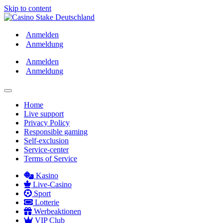
Skip to content
Anmelden
Anmeldung
Anmelden
Anmeldung
Navigation
Menu
Home
Live support
Privacy Policy
Responsible gaming
Self-exclusion
Service-center
Terms of Service
Kasino
Live-Casino
Sport
Lotterie
Werbeaktionen
VIP Club