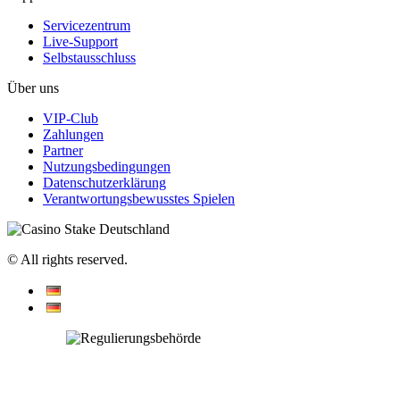
Servicezentrum
Live-Support
Selbstausschluss
Über uns
VIP-Club
Zahlungen
Partner
Nutzungsbedingungen
Datenschutzerklärung
Verantwortungsbewusstes Spielen
©
All rights reserved.