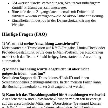
SSL-verschlüsselte Verbindungen, Schutz vor unbefugtem
Zugriff, Prüfung der Zahlungswege.
Bitte teile deine Zugangsdaten niemals mit Dritten und
aktiviere – wenn verfügbar – die 2-Faktor-Authentifizierung.
Einzelheiten findest du in der Datenschutzerklärung der
Website.
Häufige Fragen (FAQ)
1) Warum ist meine Auszahlung „ausstehend“?
Meist wartet die Transaktion auf KYC-Freigabe, Limits-Check oder
Provider-Bestätigung. Prüfe dein E-Mail-Postfach; bei Rückfragen
meldet sich das Team. Sobald freigegeben, startet die Auszahlung
automatisch.
2) Meine Einzahlung wurde abgebucht, ist aber nicht
gutgeschrieben – was tun?
Sende dem Support die Transaktions-/Hash-ID und einen
Screenshot deines Zahlungsanbieters. In den meisten Fällen kann
die Buchung innerhalb kurzer Zeit zugeordnet werden.
3) Kann ich das Einzahlungsmittel für Auszahlungen wechseln?
Aus Sicherheits- und Geldwäsche-Gründen zahlen wir bevorzugt
auf das ursprüngliche Mittel aus. Überschüsse (Gewinne) können –
nach Prüfung – auf ein verifiziertes alternatives Mittel gehen.