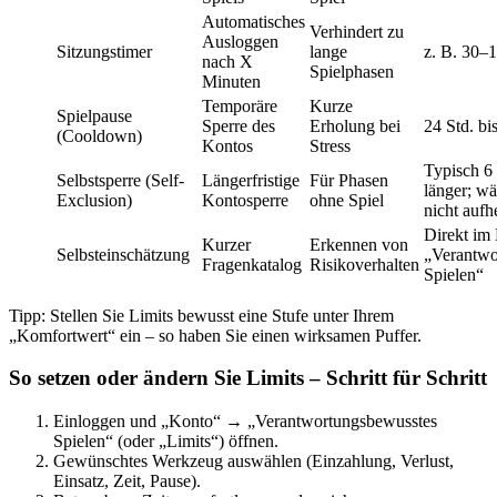
Automatisches
Verhindert zu
Ausloggen
Sitzungstimer
lange
z. B. 30–
nach X
Spielphasen
Minuten
Temporäre
Kurze
Spielpause
Sperre des
Erholung bei
24 Std. bi
(Cooldown)
Kontos
Stress
Typisch 6
Selbstsperre (Self-
Längerfristige
Für Phasen
länger; w
Exclusion)
Kontosperre
ohne Spiel
nicht aufh
Direkt im
Kurzer
Erkennen von
Selbsteinschätzung
„Verantwo
Fragenkatalog
Risikoverhalten
Spielen“
Tipp: Stellen Sie Limits bewusst eine Stufe unter Ihrem
„Komfortwert“ ein – so haben Sie einen wirksamen Puffer.
So setzen oder ändern Sie Limits – Schritt für Schritt
Einloggen und „Konto“ → „Verantwortungsbewusstes
Spielen“ (oder „Limits“) öffnen.
Gewünschtes Werkzeug auswählen (Einzahlung, Verlust,
Einsatz, Zeit, Pause).